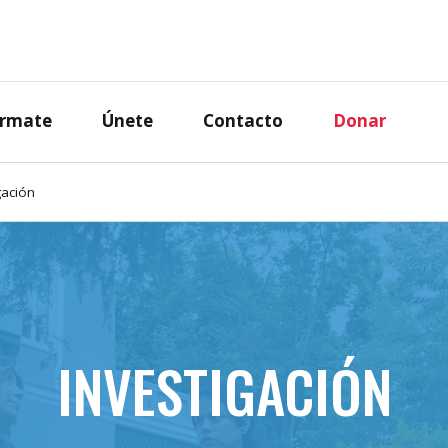
órmate
Únete
Contacto
Donar
gación
INVESTIGACIÓN