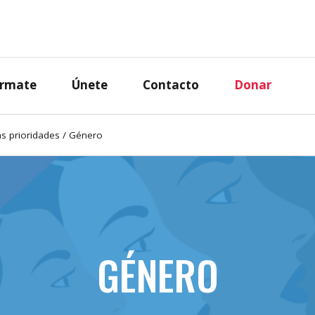
órmate
Únete
Contacto
Donar
s prioridades
/
Género
GÉNERO